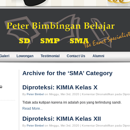
Galeri
Lowongan
Testimonial
Contact Us
Alumni
Archive for the ‘SMA’ Category
😀
Diproteksi: KIMIA Kelas X
By
Peter Bimbel
on Minggu, Mei 3rd, 2020 |
Komentar Dinonaktifkan
pada Diprot
Tidak ada kutipan karena ini adalah pos yang terlindung sandi.
Read More...
Diproteksi: KIMIA Kelas XII
By
Peter Bimbel
on Minggu, Mei 3rd, 2020 |
Komentar Dinonaktifkan
pada Diprot