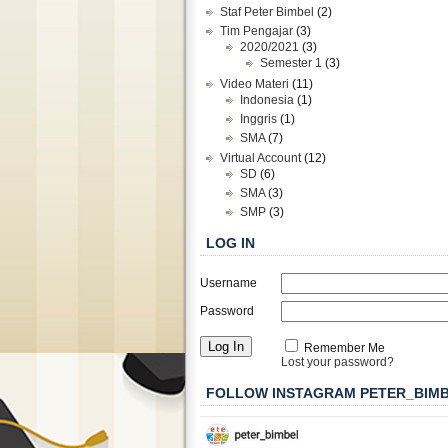
Staf Peter Bimbel
(2)
Tim Pengajar
(3)
2020/2021
(3)
Semester 1
(3)
Video Materi
(11)
Indonesia
(1)
Inggris
(1)
SMA
(7)
Virtual Account
(12)
SD
(6)
SMA
(3)
SMP
(3)
LOG IN
Username
Password
Remember Me
Lost your password?
FOLLOW INSTAGRAM PETER_BIM