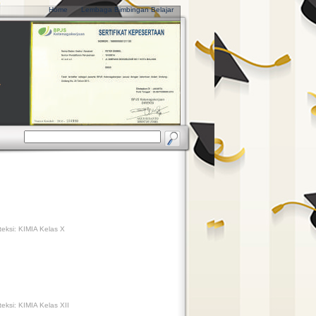
Home
Lembaga Bimbingan Belajar
eksi: KIMIA Kelas X
eksi: KIMIA Kelas XII