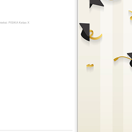
teksi: FISIKA Kelas X